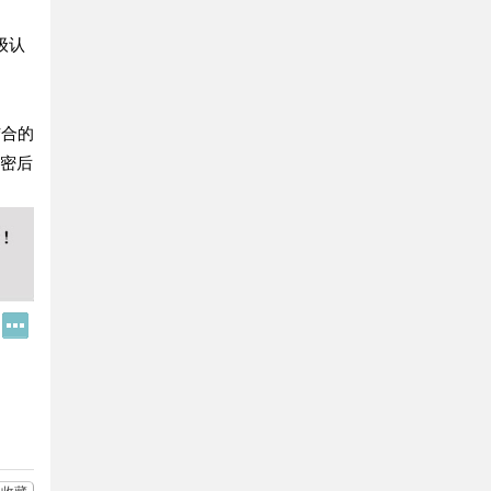
级认
结合的
泄密后
Q
更
Q
多
好
分
友
享