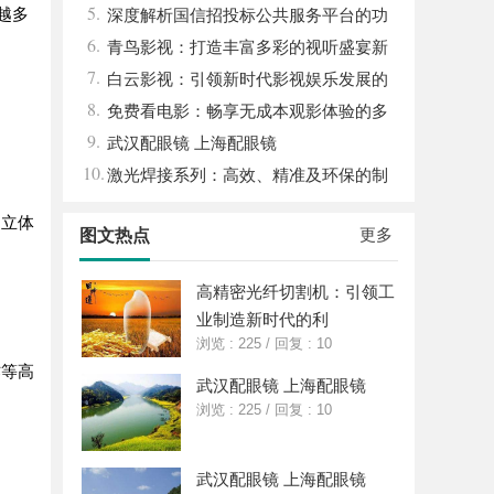
5.
越多
的先锋企业
深度解析国信招投标公共服务平台的功
6.
能与优势
青鸟影视：打造丰富多彩的视听盛宴新
7.
平台
白云影视：引领新时代影视娱乐发展的
8.
先锋力量
免费看电影：畅享无成本观影体验的多
9.
种途径与技巧
武汉配眼镜 上海配眼镜
10.
激光焊接系列：高效、精准及环保的制
造解决方案
的立体
更多
图文热点
高精密光纤切割机：引领工
业制造新时代的利
浏览 : 225
/
回复 : 10
作等高
武汉配眼镜 上海配眼镜
浏览 : 225
/
回复 : 10
武汉配眼镜 上海配眼镜