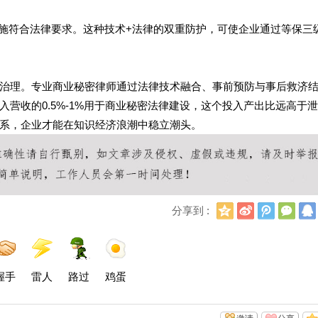
措施符合法律要求。这种技术+法律的双重防护，可使企业通过等保三
治理。专业商业秘密律师通过法律技术融合、事前预防与事后救济
营收的0.5%-1%用于商业秘密法律建设，这个投入产出比远高于
系，企业才能在知识经济浪潮中稳立潮头。
Q
新
腾
微
分享到 :
Q
浪
讯
信
空
微
微
间
博
博
握手
雷人
路过
鸡蛋