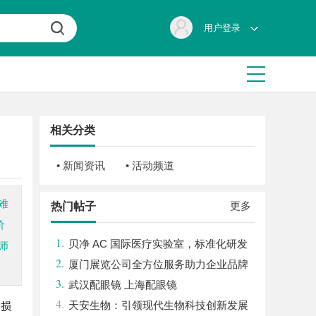
用户登录
相关分类
• 新闻资讯
• 活动频道
难
更多
热门帖子
价
1.
贝净 AC 国际医疗实验室，标准化研发
师
2.
体系全解析
厦门展览公司全方位服务助力企业品牌
3.
打造与市场开拓
武汉配眼镜 上海配眼镜
4.
天安生物：引领现代生物科技创新发展
的损