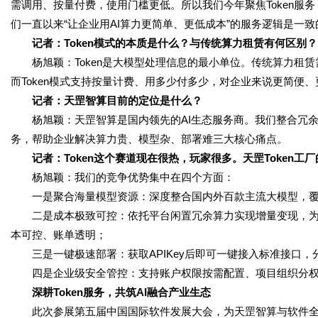
需调用、按量付费，使用门槛更低。所以我们今年聚焦Token服
们一直以来“让企业用AI算力更简单、更低成本”的服务逻辑是一致
记者：Token模式的本质是什么？与传统算力租赁有何区别？
杨旭颖：Token是大模型处理信息的最小单位。传统算力租
而Token模式支持按量计费、用多少付多少，对企业来说更简便
记者：天罡智算目前的定位是什么？
杨旭颖：天罡智算是国内领先的AI生态服务商。我们整合冗余
务，帮助企业解决算力贵、模型杂、部署难三大核心痛点。
记者：Token这个赛道现在很热，玩家很多。天罡Token工
杨旭颖：我们的竞争优势集中在四个方面：
一是聚合海量模型资源：深度整合国内外百款主流大模型，
二是成本极致可控：依托平台闲置冗余算力实现增量变现，为客户
本可控、账单透明；
三是一键极速部署：获取APIKey后即可一键接入标准接口
四是企业级安全管控：支持账户权限按需配置、项目组织分权管
深耕Token服务，共筑AI融合产业生态
此次参展第五届中国国际软件发展大会，为天罡智算与软件全产