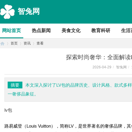
智兔网
网站首页
热点新闻
美食文化
教育科研
生活
首页
资讯
查看
探索时尚奢华：全面解读
2026-04-29
/
智兔网
/
首
›
›
›
摘要
本文深入探讨了LV包的品牌历史、设计风格、款式多
一奢侈品象征。
lv包
路易威登（Louis Vuitton），简称LV，是世界著名的奢侈品
页