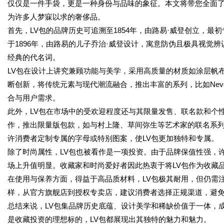
仅仅是一件手袋，更是一种身份与品味的象征。本文将带您全面了
为许多人梦寐以求的奢侈品。
首先，LV包的品牌历史可追溯至1854年，由路易·威登创立，最初
于1896年，由路易的儿子乔治·威登设计，寓意防伪且极具视觉
经典的代名词。
LV包在设计上讲究兼顾功能与美学，采用高质量的材质如涂层帆
断创新，将传统元素与现代潮流融合，推出丰富的系列，比如Neverfull
合与用户需求。
此外，LV包在市场中的受欢迎程度还与其限量发售、联名款和个
作，推出限量版包款，如与村上隆、草间弥生等艺术家的联名系
许消费者定制专属的字母或特别图案，使LV包更加独特和专属。
除了时尚属性，LV包也被看作是一项投资。由于品牌保值性强，
场上升值明显。收藏家和时尚爱好者因此热衷于将LV包作为收藏
在使用与保养方面，得益于高品质材料，LV包极其耐用，但仍需
样，从官方旗舰店到授权专卖店，建议消费者选择正规渠道，避
总结来说，LV包集品牌历史底蕴、设计美学和稀缺价值于一体，
是收藏投资的理想标的，LV包都展现出其独特的魅力和魅力。