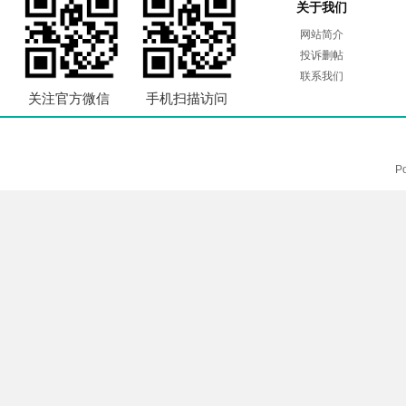
关于我们
网站简介
投诉删帖
联系我们
关注官方微信
手机扫描访问
P