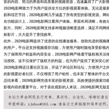
富的内容、简洁的界面和高质量的视频资源，迅速赢得了广大影
2828电影网致力于为用户提供全方位的影视观看体验。无论是
剧和综艺节目，2828电影网几乎涵盖了所有类型的影视资源。
在功能设计上，2828电影网注重用户体验。界面布局清晰，有
影片。同时，2828电影网支持多种视频清晰度选择，满足不同
标影片，大大提升了查找效率。
此外，2828电影网提供了优质的在线播放服务。借助先进的视
的用户，平台还支持视频缓存功能，方便用户随时随地享受影视
为了保障用户权益和内容安全，2828电影网严格遵守版权相关
法授权。这不仅保护了版权方的利益，也为用户提供了更加安心
2828电影网还注重社区互动，开设了评论区和论坛，方便用户
的影视爱好者社区，不仅增强了用户粘性，也丰富了整体的平台
总结来看，2828电影网凭借丰富的影视资源、高效便捷的搜索
影视内容的重要平台。对于喜欢观影的人来说，2828电影网无疑