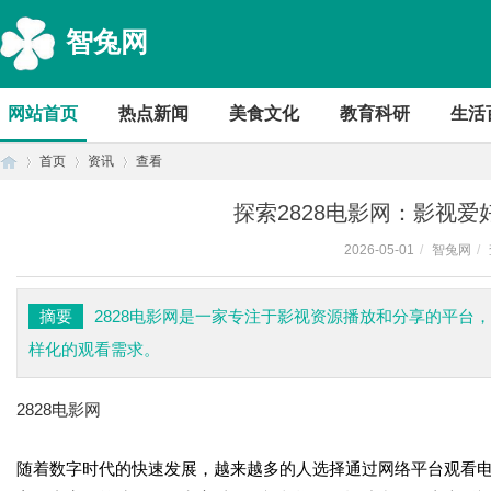
智兔网
网站首页
热点新闻
美食文化
教育科研
生活
首页
资讯
查看
探索2828电影网：影视
2026-05-01
/
智兔网
/
首
›
›
›
摘要
2828电影网是一家专注于影视资源播放和分享的平台
样化的观看需求。
2828电影网
随着数字时代的快速发展，越来越多的人选择通过网络平台观看电
页