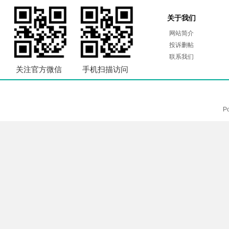
关于我们
网站简介
投诉删帖
联系我们
关注官方微信
手机扫描访问
P