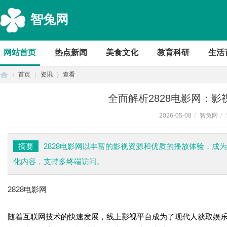
智兔网
网站首页
热点新闻
美食文化
教育科研
生活
首页
资讯
查看
全面解析2828电影网：
2026-05-08
/
智兔网
/
首
›
›
›
摘要
2828电影网以丰富的影视资源和优质的播放体验，成
化内容，支持多终端访问。
2828电影网
随着互联网技术的快速发展，线上影视平台成为了现代人获取娱乐
页