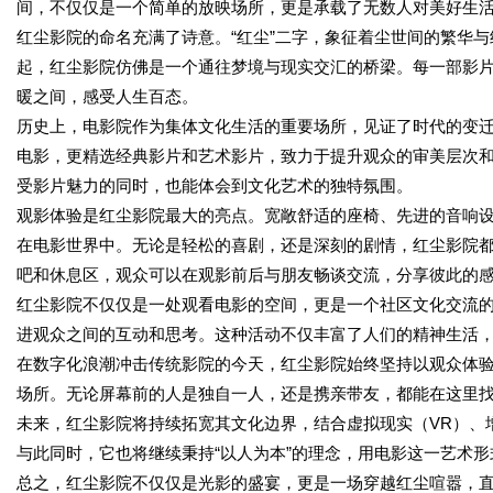
间，不仅仅是一个简单的放映场所，更是承载了无数人对美好生
红尘影院的命名充满了诗意。“红尘”二字，象征着尘世间的繁华与
起，红尘影院仿佛是一个通往梦境与现实交汇的桥梁。每一部影
暖之间，感受人生百态。
历史上，电影院作为集体文化生活的重要场所，见证了时代的变
电影，更精选经典影片和艺术影片，致力于提升观众的审美层次
受影片魅力的同时，也能体会到文化艺术的独特氛围。
观影体验是红尘影院最大的亮点。宽敞舒适的座椅、先进的音响
在电影世界中。无论是轻松的喜剧，还是深刻的剧情，红尘影院
吧和休息区，观众可以在观影前后与朋友畅谈交流，分享彼此的
红尘影院不仅仅是一处观看电影的空间，更是一个社区文化交流
进观众之间的互动和思考。这种活动不仅丰富了人们的精神生活
在数字化浪潮冲击传统影院的今天，红尘影院始终坚持以观众体
场所。无论屏幕前的人是独自一人，还是携亲带友，都能在这里
未来，红尘影院将持续拓宽其文化边界，结合虚拟现实（VR）、
与此同时，它也将继续秉持“以人为本”的理念，用电影这一艺术
总之，红尘影院不仅仅是光影的盛宴，更是一场穿越红尘喧嚣，