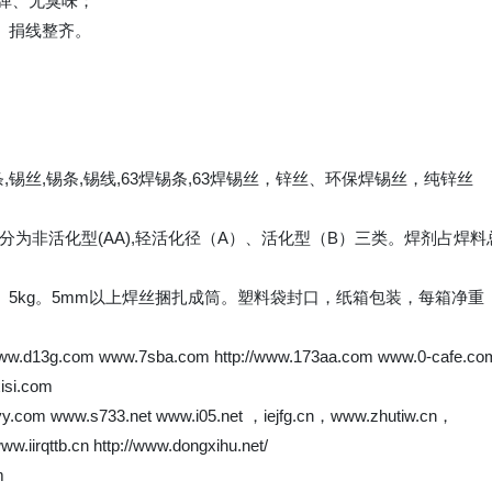
溅弹、无臭味；
、捐线整齐。
锡丝,锡条,锡线,63焊锡条,63焊锡丝，锌丝、环保焊锡丝，纯锌丝
为非活化型(AA),轻活化径（A）、活化型（B）三类。焊剂占焊料
kg、5kg。5mm以上焊丝捆扎成筒。塑料袋封口，纸箱包装，每箱净重
www.d13g.com www.7sba.com http://www.173aa.com www.0-cafe.co
isi.com
y.com www.s733.net www.i05.net ，iejfg.cn，www.zhutiw.cn，
irqttb.cn http://www.dongxihu.net/
m