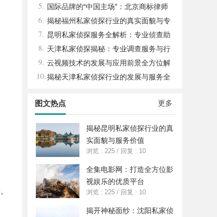
5.
国际品牌的“中国主场”：北京商标律师
6.
在跨境维权中的战略支点
揭秘福州私家侦探行业的真实面貌与专
7.
业服务
昆明私家侦探服务全解析：专业侦查助
8.
您解决疑难问题
天津私家侦探揭秘：专业调查服务与行
9.
业现状详细解析
云视频技术的发展与应用前景全方位解
10.
析
揭秘天津私家侦探行业的发展与服务全
解析
更多
图文热点
揭秘昆明私家侦探行业的真
实面貌与服务价值
浏览 : 225
/
回复 : 10
全集电影网：打造全方位影
视娱乐的优质平台
种。
浏览 : 225
/
回复 : 10
揭开神秘面纱：沈阳私家侦