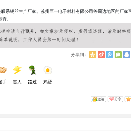
直接联系锡丝生产厂家。苏州巨一电子材料有限公司等周边地区的厂家
事宜。
Q
新
腾
微
分享到 :
Q
浪
讯
信
空
微
微
间
博
博
握手
雷人
路过
鸡蛋
邀请
分享