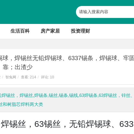
生活百科
房产家居
投资理财
锡球，焊锡丝无铅焊锡球、6337锡条，焊锡球、牢
靠；出渣少
2
/
智兔网
/
查看:
214
/
评论: 10
焊锡丝，焊锡丝,焊锡条,锡丝,锡条,锡线,63焊锡条,63焊锡丝，锌丝
料丝和树脂芯焊料两大类
锡丝，63锡丝，无铅焊锡球、633