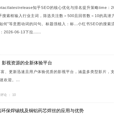
ontactlatestrelease知乎SEO的核心优化与排名提升策略time：20
知乎搜索框输入行业主词，筛选关注数＞500且回答数＜10的高潜
”“如何”等意图动词的问句。标题强植入：标...小红书SEO的搜索
26-06-13下拉......
网：影视资源的全新体验平台
源丰富、更新迅速且用户体验优质的影视平台，涵盖多类型影片，
欢迎。...
评论 ：
10
铅环保焊锡线及铜铝药芯焊丝的应用与优势