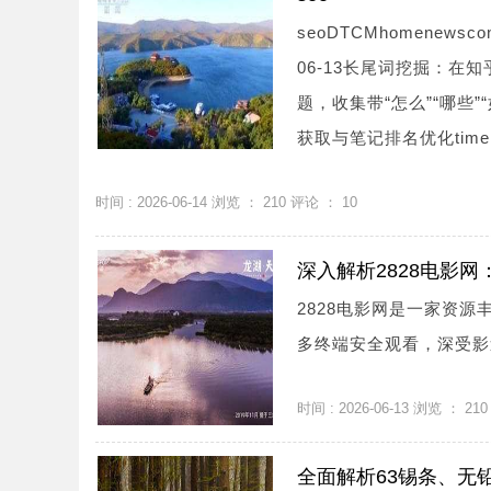
seoDTCMhomenewsc
06-13长尾词挖掘：在
题，收集带“怎么”“哪些
获取与笔记排名优化time：20
时间 : 2026-06-14 浏览 ：
210
评论 ：
10
深入解析2828电影
2828电影网是一家资
多终端安全观看，深受影迷
时间 : 2026-06-13 浏览 ：
210
全面解析63锡条、无