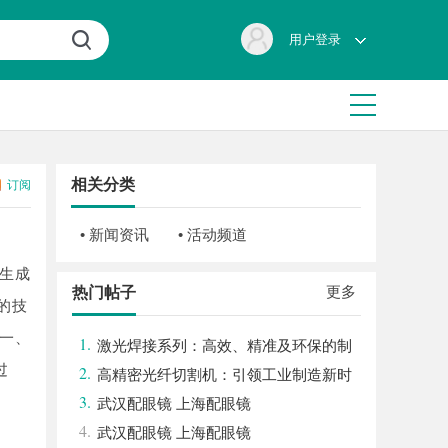
用户登录
相关分类
订阅
• 新闻资讯
• 活动频道
生成
更多
热门帖子
越的技
一、
1.
激光焊接系列：高效、精准及环保的制
过
2.
造解决方案
高精密光纤切割机：引领工业制造新时
3.
代的利器
武汉配眼镜 上海配眼镜
4.
武汉配眼镜 上海配眼镜