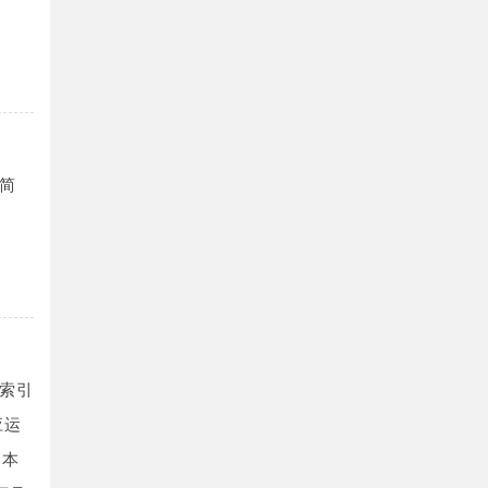
简
索引
应运
。本