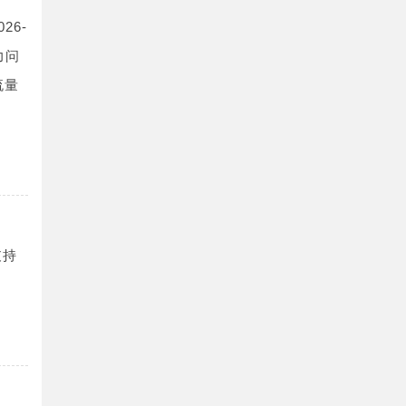
26-
力问
流量
支持