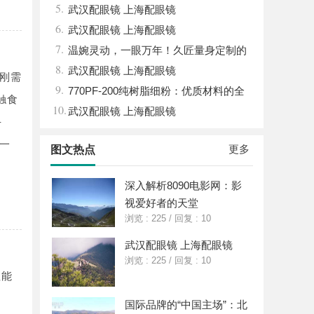
5.
武汉配眼镜 上海配眼镜
6.
武汉配眼镜 上海配眼镜
7.
温婉灵动，一眼万年！久匠量身定制的
8.
眉眼唇，才是你整张脸的点睛之笔！淡颜系
武汉配眼镜 上海配眼镜
刚需
9.
女生的气质加分项
770PF-200纯树脂细粉：优质材料的全
触食
10.
貌与应用
武汉配眼镜 上海配眼镜
手
一
更多
图文热点
深入解析8090电影网：影
视爱好者的天堂
浏览 : 225
/
回复 : 10
武汉配眼镜 上海配眼镜
浏览 : 225
/
回复 : 10
值能
国际品牌的“中国主场”：北