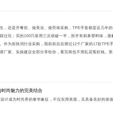
生，还是开餐饮、做美业、做劳保采购，TPE手套都是近几年的
踩过坑：买的100只装用三次就破一半，拆开有刺鼻塑料味，接
。作为前快消行业采购，我前前后后测过12个厂家的17款TPE
谱厂家、实操建议全部分享给你，看完再也不用乱花冤枉钱。第
与时尚魅力的完美结合
典设计成为时尚界的奢华象征，不仅实用美观，且具备良好的保