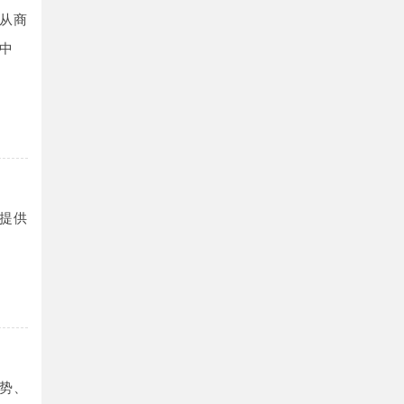
从商
中
提供
势、